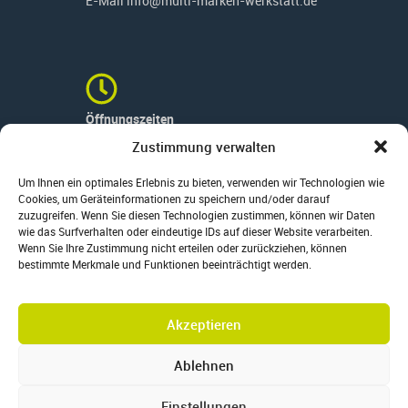
E-Mail info@multi-marken-werkstatt.de
Öffnungszeiten
Montag – Freitag
Zustimmung verwalten
08:00 – 12:00 Uhr
13:00 – 17:00 Uhr
Um Ihnen ein optimales Erlebnis zu bieten, verwenden wir Technologien wie
Cookies, um Geräteinformationen zu speichern und/oder darauf
Samstag nach Vereinbarung
zuzugreifen. Wenn Sie diesen Technologien zustimmen, können wir Daten
wie das Surfverhalten oder eindeutige IDs auf dieser Website verarbeiten.
Wenn Sie Ihre Zustimmung nicht erteilen oder zurückziehen, können
bestimmte Merkmale und Funktionen beeinträchtigt werden.
Unternehmen
Wir über uns
Impressum
Akzeptieren
Datenschutzerklärung
Ablehnen
Cookie-Richtlinie (EU)
Einstellungen